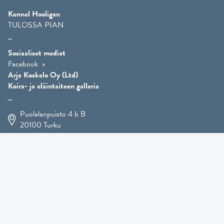
Kennel Hooligan
TULOSSA PIAN
Sosiaaliset mediat
Facebook
Arja Koskelo Oy (Ltd)
Koira- ja eläintaiteen galleria
Puolalanpuisto 4 b B
20100
Turku
+358 400 225 926
arja.koskelo@gmail.com
Eläintaide
»
Koirataide
»
Martial Robin taidesivut
»
Mutts-patsaat
»