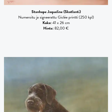
Stanhope Jaqueline
(Skotlanti)
Numeroitu ja signeerattu Giclée printti (250 kpl)
Koko
:
41 x 26 cm
Hinta
:
82,00 €