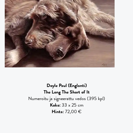
Doyle Paul
(Englanti)
The Long The Short of It
Numeroitu ja signeerattu vedos (395 kpl)
Koko
:
33 x 25 cm
Hinta
:
72,00 €