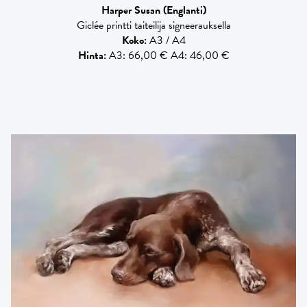
Harper Susan
(Englanti)
Giclée printti taiteilija signeerauksella
Koko
:
A3 / A4
Hinta
:
A3: 66,00 € A4: 46,00 €