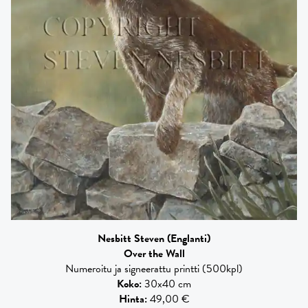
Nesbitt Steven
(Englanti)
Over the Wall
Numeroitu ja signeerattu printti (500kpl)
Koko
:
30x40 cm
Hinta
:
49,00 €