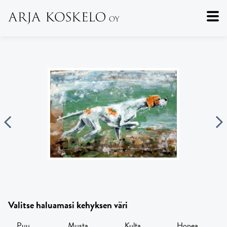
Valitse haluamasi kehyksen väri
Puu
Musta
Kulta
Hopea