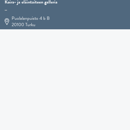
Koira- ja eläintaiteen galleria
Puolalanpuisto 4 b B
20100
Turku
+358 400 225 926
arja.koskelo@gmail.com
Eläintaide
»
Koirataide
»
Martial Robin taidesivut
»
Mutts-patsaat
»
Muut eläimet
»
Lahjatavarat
»
Kennel Hooligan »
TULOSSA PIAN