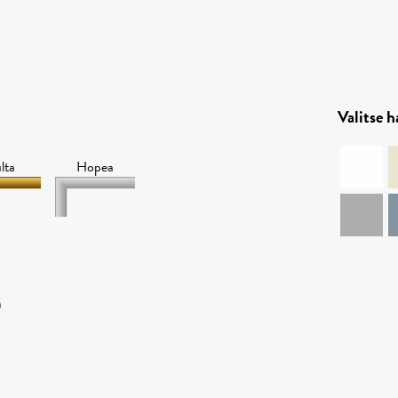
Valitse 
lta
Hopea
)