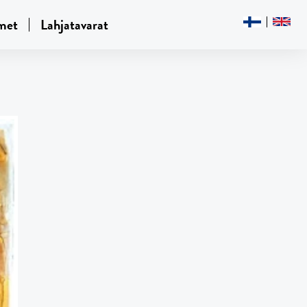
met
Lahjatavarat