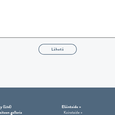
Lähetä
y (Ltd)
Eläintaide
»
aiteen galleria
Koirataide
»