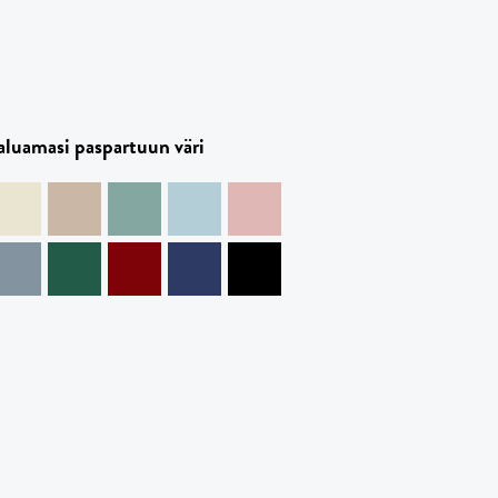
haluamasi paspartuun väri