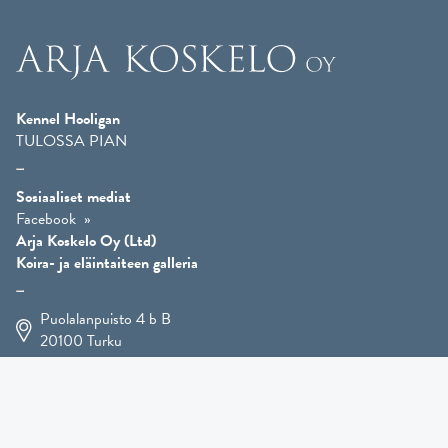
Kennel Hooligan
TULOSSA PIAN
Sosiaaliset mediat
Facebook
Arja Koskelo Oy (Ltd)
Koira- ja eläintaiteen galleria
Puolalanpuisto 4 b B
20100
Turku
+358 400 225 926
arja.koskelo@gmail.com