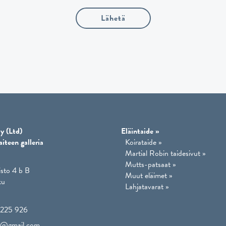
Lähetä
y (Ltd)
Eläintaide
»
aiteen galleria
Koirataide
»
Martial Robin taidesivut
»
Mutts-patsaat
»
isto 4 b B
Muut eläimet
»
ku
Lahjatavarat
»
225 926
lo@gmail.com