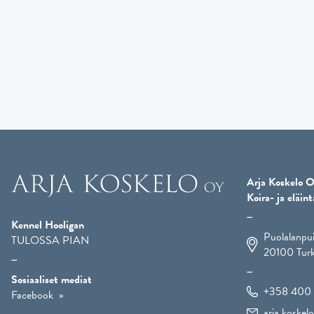
Arja Koskelo O
Koira- ja eläint
Kennel Hooligan
Puolalanpu
TULOSSA PIAN
20100
Tur
Sosiaaliset mediat
+358 400 
Facebook
arja.koske