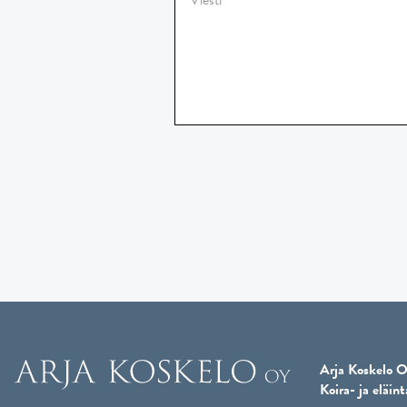
Arja Koskelo O
Koira- ja eläint