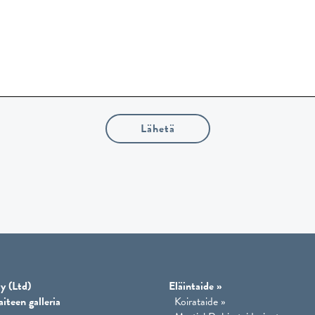
Lähetä
y (Ltd)
Eläintaide
»
aiteen galleria
Koirataide
»