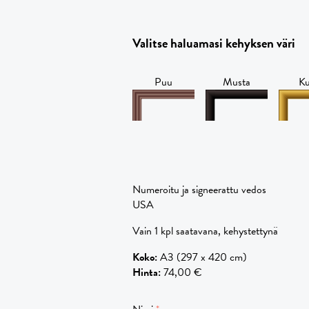
Valitse haluamasi kehyksen väri
Puu
Musta
Ku
Numeroitu ja signeerattu vedos
USA
Vain 1 kpl saatavana, kehystettynä
Koko
:
A3 (297 x 420 cm)
Hinta
:
74,00 €