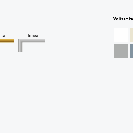
Valitse 
lta
Hopea