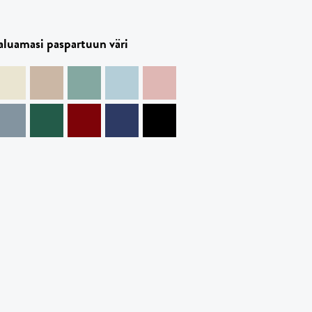
haluamasi paspartuun väri