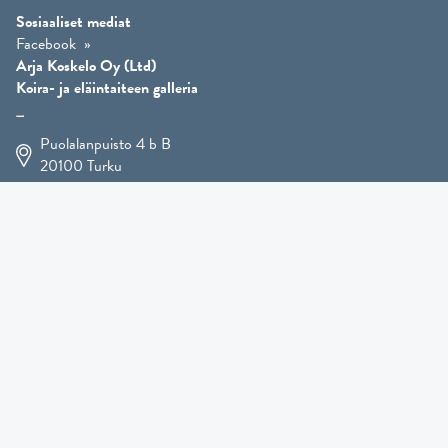
Sosiaaliset mediat
Facebook
Arja Koskelo Oy (Ltd)
Koira- ja eläintaiteen galleria
Puolalanpuisto 4 b B
20100
Turku
+358 400 225 926
arja.koskelo@gmail.com
Eläintaide
»
Koirataide
»
Martial Robin taidesivut
»
Mutts-patsaat
»
Muut eläimet
»
Lahjatavarat
»
Kennel Hooligan »
TULOSSA PIAN