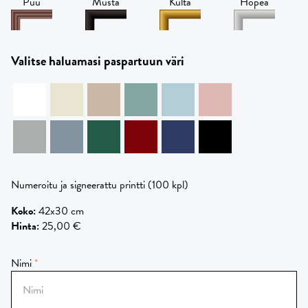
Puu
Musta
Kulta
Hopea
Valitse haluamasi paspartuun väri
Numeroitu ja signeerattu printti (100 kpl)
Koko
:
42x30 cm
Hinta
:
25,00 €
Nimi