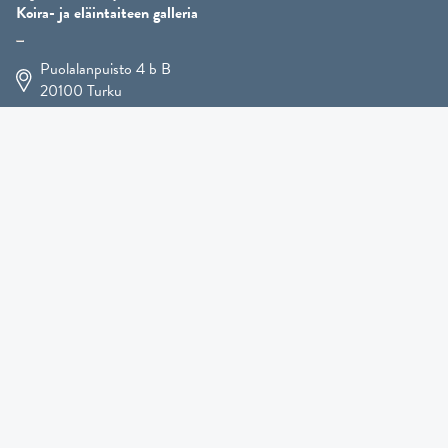
Koira- ja eläintaiteen galleria
Puolalanpuisto 4 b B
20100
Turku
+358 400 225 926
arja.koskelo@gmail.com
Eläintaide
»
Koirataide
»
Martial Robin taidesivut
»
Mutts-patsaat
»
Muut eläimet
»
Lahjatavarat
»
Kennel Hooligan »
TULOSSA PIAN