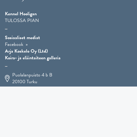
Kennel Hooligan
TULOSSA PIAN
Sosiaaliset mediat
Facebook
Arja Koskelo Oy (Ltd)
Koira- ja eläintaiteen galleria
Puolalanpuisto 4 b B
20100
Turku
+358 400 225 926
arja.koskelo@gmail.com
Eläintaide
»
Koirataide
»
Martial Robin taidesivut
»