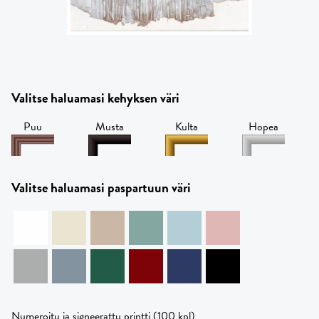
Valitse haluamasi kehyksen väri
Puu
Musta
Kulta
Hopea
Valitse haluamasi paspartuun väri
Numeroitu ja signeerattu printti (100 kpl)