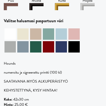
Puu
Musta
Kulta
Hopea
Valitse haluamasi paspartuun väri
Hounds
numeroitu ja signeerattu printti (100 kl)
SAATAVANA MYÖS ALKUPERÄISTYÖ
KEHYSTETTYNÄ, KYSY HINTAA!
Koko
:
42x30 cm
Hinta
:
25,00 €