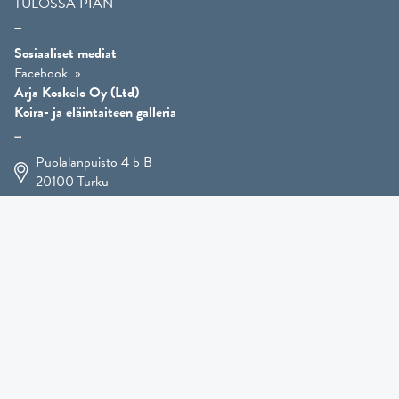
TULOSSA PIAN
Sosiaaliset mediat
Facebook
Arja Koskelo Oy (Ltd)
Koira- ja eläintaiteen galleria
Puolalanpuisto 4 b B
20100
Turku
+358 400 225 926
arja.koskelo@gmail.com
Eläintaide
»
Koirataide
»
Martial Robin taidesivut
»
Mutts-patsaat
»
Muut eläimet
»
Lahjatavarat
»