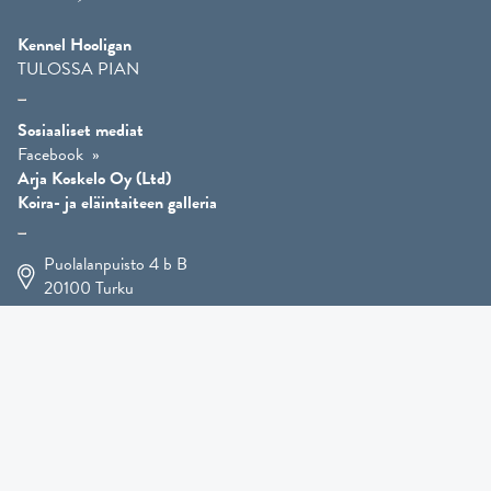
Kennel Hooligan
TULOSSA PIAN
Sosiaaliset mediat
Facebook
Arja Koskelo Oy (Ltd)
Koira- ja eläintaiteen galleria
Puolalanpuisto 4 b B
20100
Turku
+358 400 225 926
arja.koskelo@gmail.com
Eläintaide
»
Koirataide
»
Martial Robin taidesivut
»
Mutts-patsaat
»