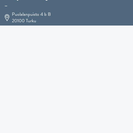
Puolalanpuisto 4 b B
20100
Turku
+358 400 225 926
arja.koskelo@gmail.com
Eläintaide
»
Koirataide
»
Martial Robin taidesivut
»
Mutts-patsaat
»
Muut eläimet
»
Lahjatavarat
»
Kennel Hooligan »
TULOSSA PIAN