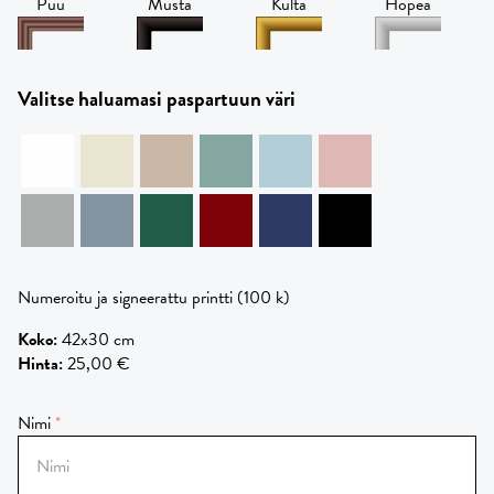
Puu
Musta
Kulta
Hopea
Valitse haluamasi paspartuun väri
Numeroitu ja signeerattu printti (100 k)
Koko
:
42x30 cm
Hinta
:
25,00 €
Nimi