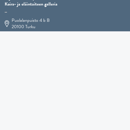
Koira- ja eläintaiteen galleria
Puolalanpuisto 4 b B
20100
Turku
+358 400 225 926
arja.koskelo@gmail.com
Eläintaide
»
Koirataide
»
Martial Robin taidesivut
»
Mutts-patsaat
»
Muut eläimet
»
Lahjatavarat
»
Kennel Hooligan »
TULOSSA PIAN