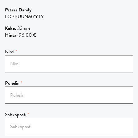
Patsas Dandy
LOPPUUNMYYTY
Koko
:
33 cm
Hinta
:
96,00 €
Nimi
Puhelin
Sähköposti