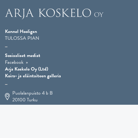
Kennel Hooligan
TULOSSA PIAN
Sosiaaliset mediat
Facebook
Arja Koskelo Oy (Ltd)
Koira- ja eläintaiteen galleria
Puolalanpuisto 4 b B
20100
Turku
+358 400 225 926
arja.koskelo@gmail.com
Eläintaide
»