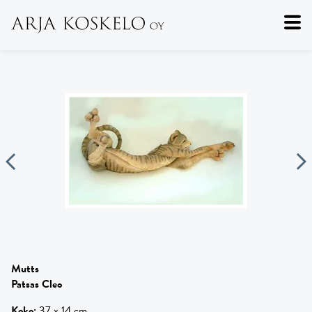
Mutts
Patsas Cleo
Koko
:
37 x 14 cm