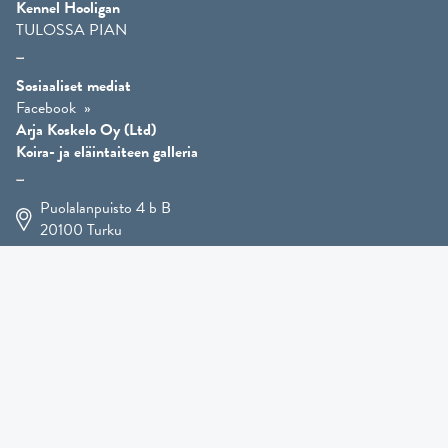
Kennel Hooligan
TULOSSA PIAN
Sosiaaliset mediat
Facebook
Arja Koskelo Oy (Ltd)
Koira- ja eläintaiteen galleria
Puolalanpuisto 4 b B
20100
Turku
+358 400 225 926
arja.koskelo@gmail.com
Eläintaide
»
Koirataide
»
Martial Robin taidesivut
»
Mutts-patsaat
»
Muut eläimet
»