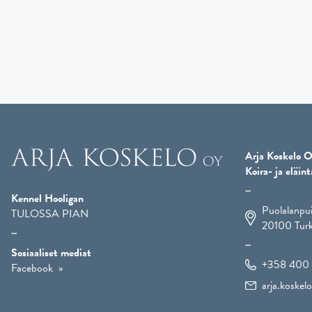
Arja Koskelo O
Koira- ja eläint
Kennel Hooligan
Puolalanpu
TULOSSA PIAN
20100
Tur
Sosiaaliset mediat
+358 400 
Facebook
arja.koske