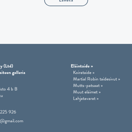
y (Ltd)
Eläintaide
»
aiteen galleria
Koirataide
»
Martial Robin taidesivut
»
Mutts-patsaat
»
isto 4 b B
Muut eläimet
»
ku
Lahjatavarat
»
225 926
lo@gmail.com