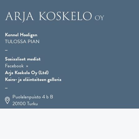
Kennel Hooligan
TULOSSA PIAN
Sosiaaliset mediat
Facebook
Arja Koskelo Oy (Ltd)
Koira- ja eläintaiteen galleria
Puolalanpuisto 4 b B
20100
Turku
+358 400 225 926
arja.koskelo@gmail.com