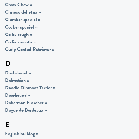
Chow Chow
»
Cirneco del etna
»
Clumber spaniel
»
Cocker spaniel
»
Collie rough
»
Collie smooth
»
Curly Coated Retriever
»
D
Dachshund
»
Dalmatian
»
Dandie Dinmont Terrier
»
Deerhound
»
Doberman Pinscher
»
Dogue de Bordeaux
»
E
English bulldog
»