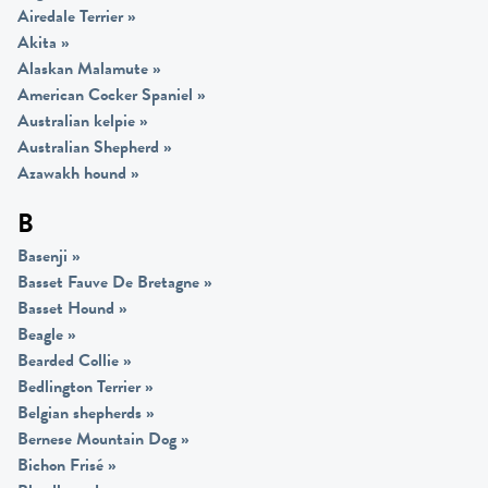
Airedale Terrier
»
Akita
»
Alaskan Malamute
»
American Cocker Spaniel
»
Australian kelpie
»
Australian Shepherd
»
Azawakh hound
»
B
Basenji
»
Basset Fauve De Bretagne
»
Basset Hound
»
Beagle
»
Bearded Collie
»
Bedlington Terrier
»
Belgian shepherds
»
Bernese Mountain Dog
»
Bichon Frisé
»