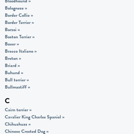
Bloodhound
»
Bolognese
»
Border Collie
»
Border Terrier
»
Borzoi
»
Boston Terrier
»
Boxer
»
Bracco Italiano
»
Breton
»
Briard
»
Buhund
»
Bull terrier
»
Bullmastiff
»
C
Cairn terrier
»
Cavalier King Charles Spaniel
»
Chihuahuas
»
Chinese Crested Dog
»