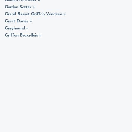
Gordon Setter
»
Grand Basset Griffon Vendeen
»
Great Danes
»
Greyhound
»
Griffon Bruxellois
»
H
Havanese
»
Hounds
»
Hungarian Puli
»
Hungarian Vizslas
»
I
Ibizan hounds
»
Irish setter red
»
Irish Setter Red & White
»
Irish Terrier
»
Irish Water Spaniel
»